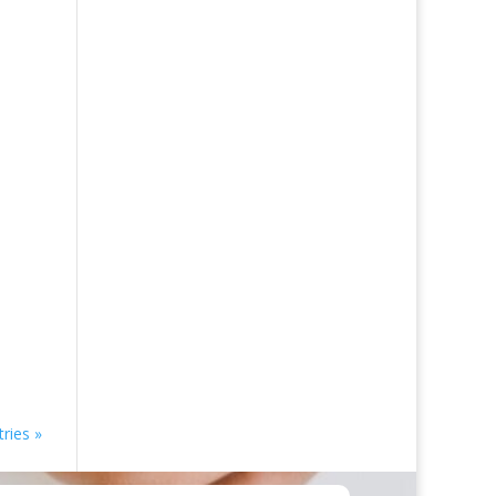
ries »