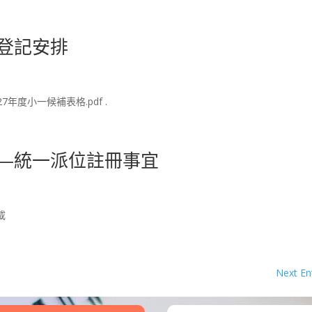
生登記安排
027年度小一候補表格.pdf .
學——統一派位註冊事宜
載
Next Ent