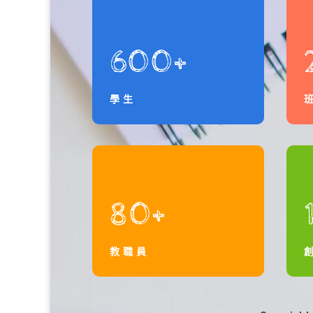
600+
學生
80+
教職員