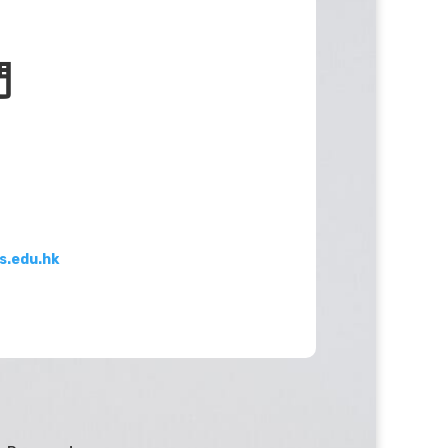
們
s.edu.hk