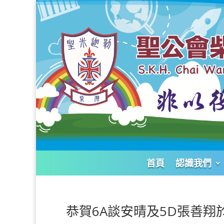
首頁
認識我們
恭賀6A談安晴及5D張善