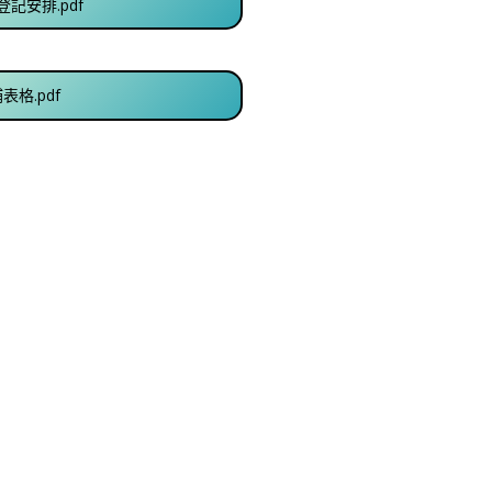
登記安排.pdf
表格.pdf