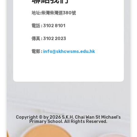
地址:柴灣柴灣道380號
電話 : 3102 8101
傳真 : 3102 2023
電郵 :
info@skhcwsms.edu.hk
Copyright © by 2026 S.K.H. Chai Wan St Michael’s
Primary School. All Rights Reserved.