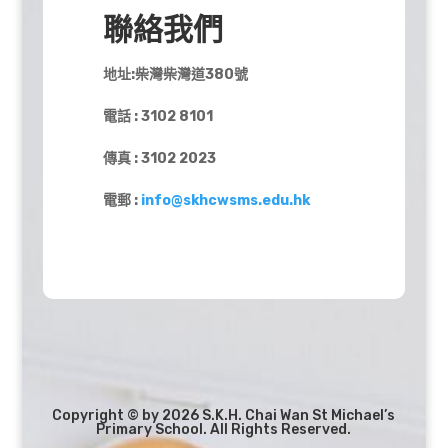
聯絡我們
地址:柴灣柴灣道380號
電話 : 3102 8101
傳真 : 3102 2023
電郵 :
info@skhcwsms.edu.hk
Copyright © by 2026 S.K.H. Chai Wan St Michael’s
Primary School. All Rights Reserved.