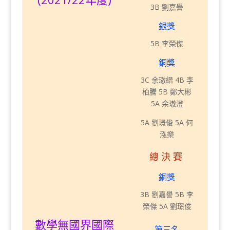
3B 劉嘉譽
銀獎
5B 李榮傑
銅獎
3C 余璈縉 4B 李
柏騰 5B 鄭大彬
5A 余璈澄
5A 劉璟俊 5A 何
泓樂
總決賽
銅獎
3B 劉嘉譽 5B 李
榮傑 5A 劉璟俊
數學無國界國際
第三名