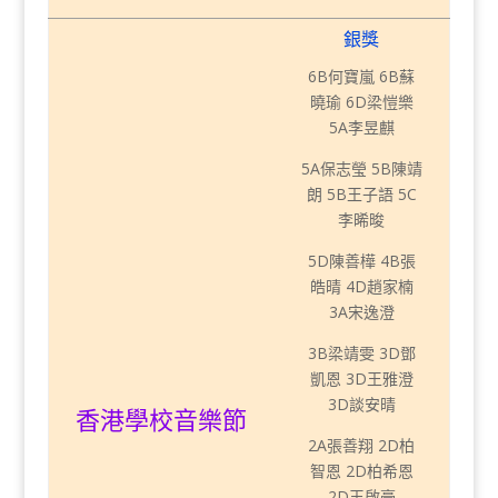
銀獎
6B何寶嵐 6B蘇
曉瑜 6D梁愷樂
5A李昱麒
5A保志瑩
5B陳靖
朗 5B王子語 5C
李晞晙
5D陳善樺 4B張
皓晴
4D趙家楠
3A宋逸澄
3B梁靖雯 3D鄧
凱恩 3D王雅澄
3D談安晴
香港學校音樂節
2A張善翔 2D柏
智恩 2D柏希恩
2D王啟豪