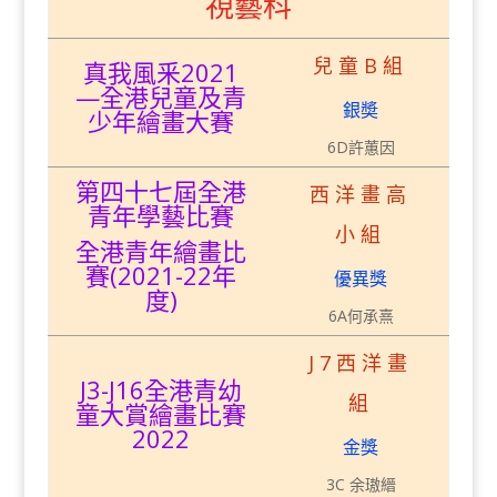
視藝科
兒童B組
真我風釆2021
—全港兒童及青
銀奬
少年繪畫大賽
6D許蕙因
第四十七屆全港
西洋畫高
青年學藝比賽
小組
全港青年繪畫比
賽(2021-22年
優異獎
度)
6A何承熹
J7西洋畫
J3-J16全港青幼
組
童大賞繪畫比賽
2022
金獎
3C 余璈縉