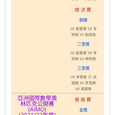
總決賽
銅獎
3B 劉嘉譽 5B 李
榮傑 5A 劉璟俊
二等獎
3B 劉嘉譽 5B 李
榮傑 6A 林梓朗
三等獎
2B 李樂華 3C 余
璈縉 5A 李昱麒
6B 黃駿皓
亞洲國際數學奧
晉級賽
林匹克公開賽
(AIMO)
金獎
(2021/22年度)