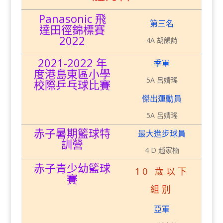
Panasonic 飛
第三名
達田徑錦標賽
2022
4A 胡韻詩
2021-2022 年
季軍
度港島東區小學
5A 呂婧瑤
校際乒乓球比賽
傑出運動員
5A 呂婧瑤
赤子暑期籃球特
最大進步球員
訓營
4 D 趙家楠
赤子青少幼籃球
10 歲以下
賽
組別
亞軍