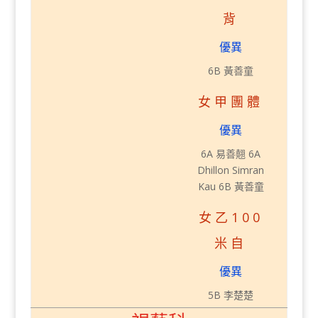
背
優異
6B 黃善童
女甲團體
優異
6A 易善翹 6A
Dhillon Simran
Kau 6B 黃善童
女乙100
米自
優異
5B 李楚楚