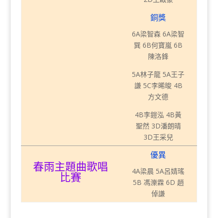
銅獎
6A梁智森 6A梁智
巽 6B何寶嵐 6B
陳洛鋒
5A林子龍 5A王子
謙 5C李晞晙 4B
方文德
4B李鎧泓 4B黃
聖然 3D潘朗晴
3D王采兒
優異
春雨主題曲歌唱
4A梁晨 5A呂婧瑤
比賽
5B 馮濼霖 6D 趙
倬謙