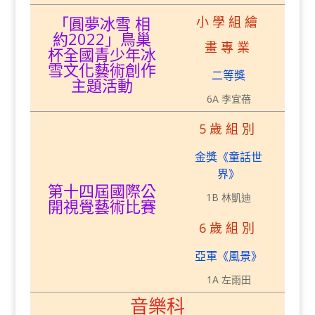
「圓夢冰雪 相
小學組繪
約2022」鳥巢
畫專業
杯全國青少年冰
雪文化藝術創作
二等獎
主題活動
6A 李宜蓓
5歲組別
金獎《童話世
界》
第十四屆國際公
1B 林凱迪
開視覺藝術比賽
6歲組別
亞軍《風景》
1A 左雨田
音樂科