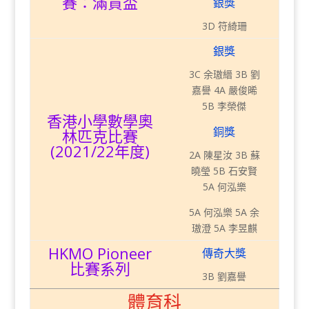
賽：滿貫盃
銀獎
3D 符綺珊
銀獎
3C 余璈縉 3B 劉
嘉譽 4A 嚴俊晞
5B 李榮傑
香港小學數學奧
銅獎
林匹克比賽
(2021/22年度)
2A 陳星汝 3B 蘇
曉瑩 5B 石安賢
5A 何泓樂
5A 何泓樂 5A 余
璈澄 5A 李昱麒
HKMO Pioneer
傳奇大獎
比賽系列
3B 劉嘉譽
體育科