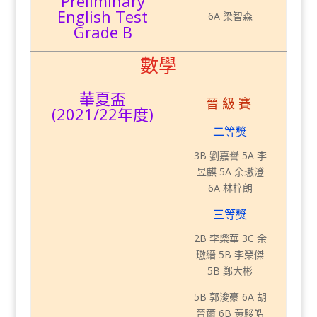
Preliminary
English Test
6A 梁智森
Grade B
數學
華夏盃
晉級賽
(2021/22年度)
二等獎
3B 劉嘉譽 5A 李
昱麒 5A 余璈澄
6A 林梓朗
三等獎
2B 李樂華 3C 余
璈縉 5B 李榮傑
5B 鄭大彬
5B 郭浚豪 6A 胡
晉爾 6B 黃駿皓