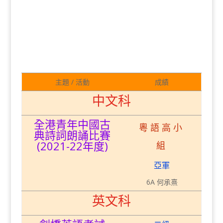
主題 / 活動
成績
中文科
全港青年中國古
粵語高小
典詩詞朗誦比賽
(2021-22年度)
組
亞軍
6A 何承熹
英文科