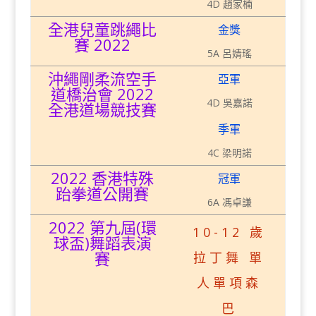
4D 趙家楠
全港兒童跳繩比
金獎
賽 2022
5A 呂婧瑤
沖繩剛柔流空手
亞軍
道橋治會 2022
4D 吳嘉諾
全港道場競技賽
季軍
4C 梁明諾
2022 香港特殊
冠軍
跆拳道公開賽
6A 馮卓謙
2022 第九屆(環
10-12 歲
球盃)舞蹈表演
賽
拉丁舞 單
人單項森
巴