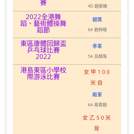
賽
4D 趙家楠
2022全港舞
銀獎
蹈、藝術體操舞
蹈節
6A 劉梓晴
東區康體回歸盃
季軍
乒乓球比賽
2022
5A 呂婧瑤
港島東區小學校
女甲100
際游泳比賽
米自
殿軍
6A 易善翹
女乙50米
背