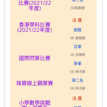
比賽(2021/22
年度)
3B劉嘉譽
決賽
香港學科比賽
(2021/22年度)
銅獎
4B 張皓銘
亞軍
2B 洪瑋希
國際閃算比賽
季軍
5B 林子齡
第二名
珠算線上觀摩賽
5B 林子齡
決賽
小學數學挑戰