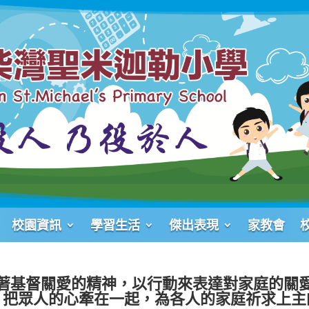
校園資訊
學習生活
傑出表現
家教會
著基督關愛的精神，以行動來表達對家庭的關
」把眾人的心牽在一起，為各人的家庭祈求上主