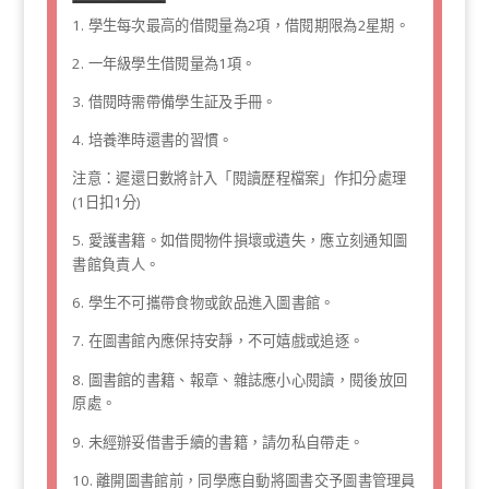
1. 學生每次最高的借閱量為2項，借閱期限為2星期。
2. 一年級學生借閱量為1項。
3. 借閱時需帶備學生証及手冊。
4. 培養準時還書的習慣。
注意：遲還日數將計入「閱讀歷程檔案」作扣分處理
(1日扣1分)
5. 愛護書籍。如借閱物件損壞或遺失，應立刻通知圖
書館負責人。
6. 學生不可攜帶食物或飲品進入圖書館。
7. 在圖書館內應保持安靜，不可嬉戲或追逐。
8. 圖書館的書籍、報章、雜誌應小心閱讀，閱後放回
原處。
9. 未經辦妥借書手續的書籍，請勿私自帶走。
10. 離開圖書館前，同學應自動將圖書交予圖書管理員