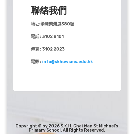
聯絡我們
地址:柴灣柴灣道380號
電話 : 3102 8101
傳真 : 3102 2023
電郵 :
info@skhcwsms.edu.hk
Copyright © by 2026 S.K.H. Chai Wan St Michael’s
Primary School. All Rights Reserved.