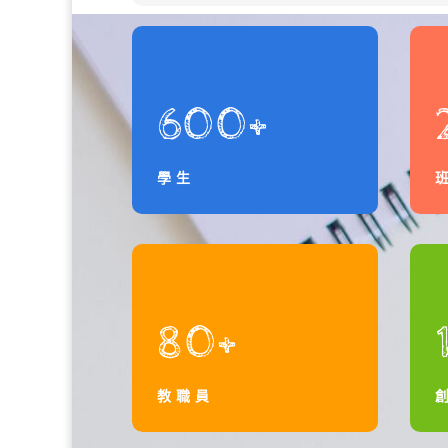
600+
學生
80+
教職員