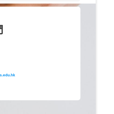
們
s.edu.hk