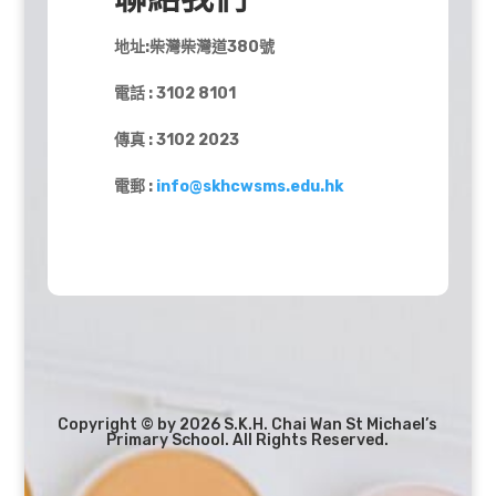
地址:柴灣柴灣道380號
電話 : 3102 8101
傳真 : 3102 2023
電郵 :
info@skhcwsms.edu.hk
Copyright © by 2026 S.K.H. Chai Wan St Michael’s
Primary School. All Rights Reserved.