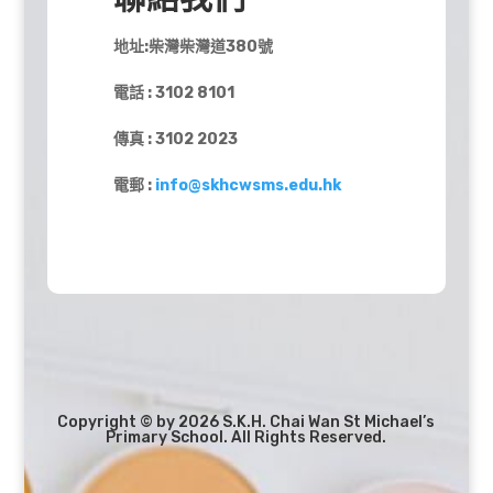
地址:柴灣柴灣道380號
電話 : 3102 8101
傳真 : 3102 2023
電郵 :
info@skhcwsms.edu.hk
Copyright © by 2026 S.K.H. Chai Wan St Michael’s
Primary School. All Rights Reserved.