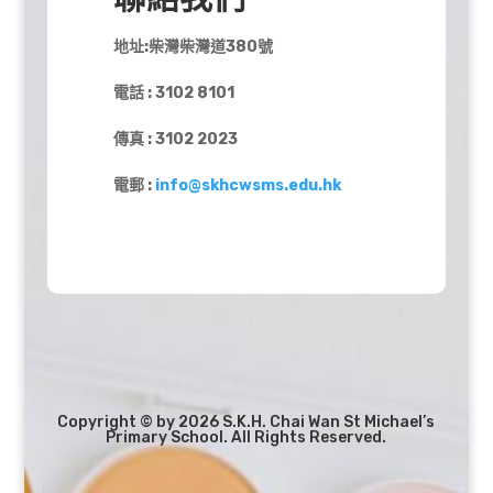
地址:柴灣柴灣道380號
電話 : 3102 8101
傳真 : 3102 2023
電郵 :
info@skhcwsms.edu.hk
Copyright © by 2026 S.K.H. Chai Wan St Michael’s
Primary School. All Rights Reserved.