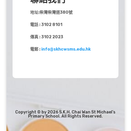
地址:柴灣柴灣道380號
電話 : 3102 8101
傳真 : 3102 2023
電郵 :
info@skhcwsms.edu.hk
Copyright © by 2026 S.K.H. Chai Wan St Michael’s
Primary School. All Rights Reserved.