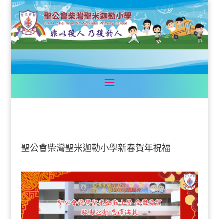
聖公會柴灣聖米迦勒小學新春賀年祝福