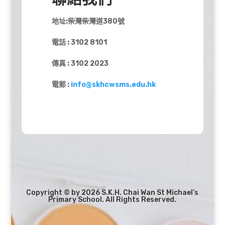
地址:柴灣柴灣道380號
電話 : 3102 8101
傳真 : 3102 2023
電郵 :
info@skhcwsms.edu.hk
Copyright © by 2026 S.K.H. Chai Wan St Michael’s
Primary School. All Rights Reserved.