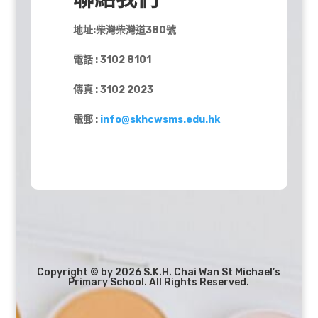
地址:柴灣柴灣道380號
電話 : 3102 8101
傳真 : 3102 2023
電郵 :
info@skhcwsms.edu.hk
Copyright © by 2026 S.K.H. Chai Wan St Michael’s
Primary School. All Rights Reserved.