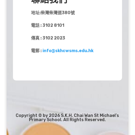
地址:柴灣柴灣道380號
電話 : 3102 8101
傳真 : 3102 2023
電郵 :
info@skhcwsms.edu.hk
Copyright © by 2026 S.K.H. Chai Wan St Michael’s
Primary School. All Rights Reserved.