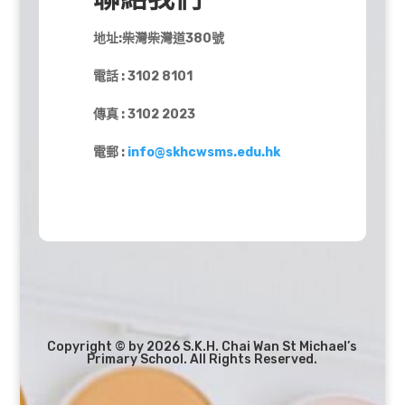
地址:柴灣柴灣道380號
電話 : 3102 8101
傳真 : 3102 2023
電郵 :
info@skhcwsms.edu.hk
Copyright © by 2026 S.K.H. Chai Wan St Michael’s
Primary School. All Rights Reserved.