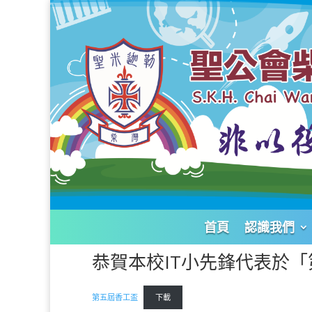
首頁
認識我們
恭賀本校IT小先鋒代表於
第五屆香工盃
下載