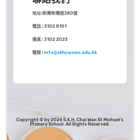
地址:柴灣柴灣道380號
電話 : 3102 8101
傳真 : 3102 2023
電郵 :
info@skhcwsms.edu.hk
Copyright © by 2026 S.K.H. Chai Wan St Michael’s
Primary School. All Rights Reserved.