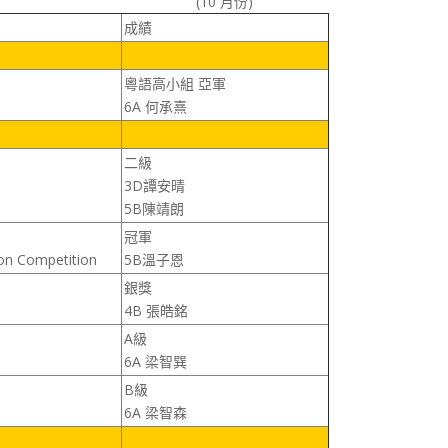
(10 月份)
成績
粵語高小組 亞軍
6A 何承熹
二級
3D譚安晴
5B陳靖朗
冠軍
ion Competition
5B溫子恩
銀獎
4B 張皓銘
A級
6A 梁智巽
B級
6A 梁智森