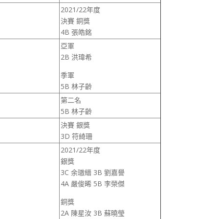
2021/22年度
決賽 銅獎
4B 張皓銘
亞軍
2B 洪瑋希
季軍
5B 林子齡
第二名
5B 林子齡
決賽 銀獎
3D 符綺珊
2021/22年度
銀獎
3C 余璈縉 3B 劉嘉譽
4A 嚴俊晞 5B 李榮傑
銅獎
2A 陳星汝 3B 蘇曉瑩