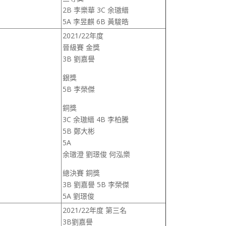
2B 李樂華 3C 余璈縉
5A 李昱麒 6B 黃駿皓
2021/22年度
晉級賽 金獎
3B 劉嘉譽
銀獎
5B 李榮傑
銅獎
3C 余璈縉 4B 李柏騰
5B 鄭大彬
5A
余璈澄 劉璟俊 何泓樂
總決賽 銅獎
3B 劉嘉譽 5B 李榮傑
5A 劉璟俊
2021/22年度 第三名
3B劉嘉譽