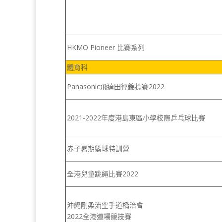
HKMO Pioneer 比賽系列
體育科
Panasonic飛達田徑錦標賽2022
2021-2022年度港島東區小學校際乒乓球比賽
赤子暑期籃球特訓營
全港兒童跳繩比賽2022
沖繩剛柔流空手道橋治會
2022全港道場競技賽