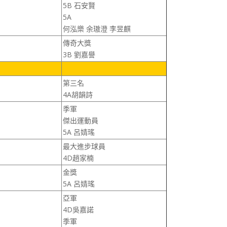
5B 石安賢
5A
何泓樂 余璈澄 李昱麒
傳奇大獎
3B 劉嘉譽
第三名
4A胡韻詩
季軍
傑出運動員
5A 呂婧瑤
最大進步球員
4D趙家楠
金獎
5A 呂婧瑤
亞軍
4D吳嘉諾
季軍