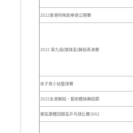
2022香港特殊跆拳道公開賽
2022 第九屆(環球盃)舞蹈表演賽
赤子青少幼籃球賽
2022全港舞蹈、藝術體操舞蹈節
東區康體回歸盃乒乓球比賽2002