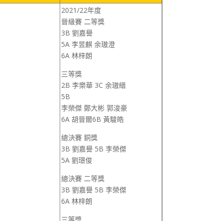
2021/22年度
晉級賽 二等獎
3B 劉嘉譽
5A 李昱麒 余璈澄
6A 林梓朗
三等獎
2B 李樂華 3C 余璈縉
5B
李榮傑 鄭大彬 郭浚豪
6A 胡晉爾6B 黃駿皓
總決賽 銅獎
3B 劉嘉譽 5B 李榮傑
5A 劉璟俊
總決賽 二等獎
3B 劉嘉譽 5B 李榮傑
6A 林梓朗
三等獎