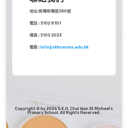
地址:柴灣柴灣道380號
電話 : 3102 8101
傳真 : 3102 2023
電郵 :
info@skhcwsms.edu.hk
Copyright © by 2026 S.K.H. Chai Wan St Michael’s
Primary School. All Rights Reserved.