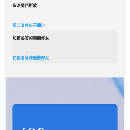
聖法蘭西斯歌
聖方濟各生平簡介
加爾各答的德蘭修女
加爾各答德肋撒修女