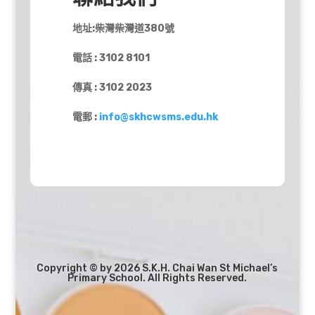
地址:柴灣柴灣道380號
電話 : 3102 8101
傳真 : 3102 2023
電郵 :
info@skhcwsms.edu.hk
Copyright © by 2026 S.K.H. Chai Wan St Michael’s
Primary School. All Rights Reserved.