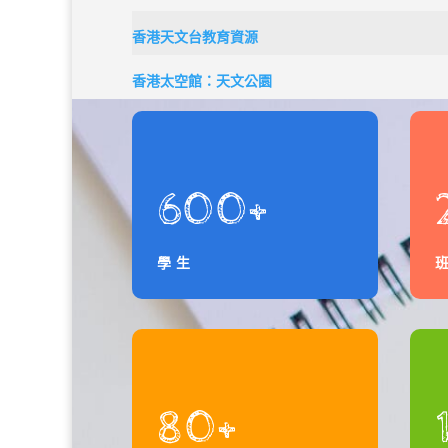
香港天文台教育資源
香港太空館：天文公園
600+
學生
80+