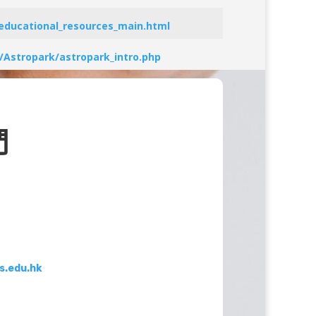
educational_resources_main.html
Astropark/astropark_intro.php
們
s.edu.hk