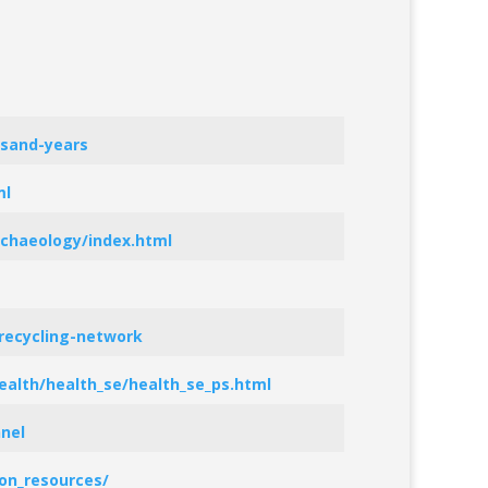
usand-years
ml
chaeology/index.html
recycling-network
ealth/health_se/health_se_ps.html
nel
on_resources/