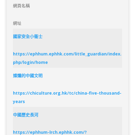
網頁名稱
網址
國家安全小衞士
https://ephhum.ephhk.com/little_guardian/index.
php/login/home
燦爛的中國文明
https://chiculture.org.hk/tc/china-five-thousand-
years
中國歷史長河
https://ephhum-lrch.ephhk.com/?