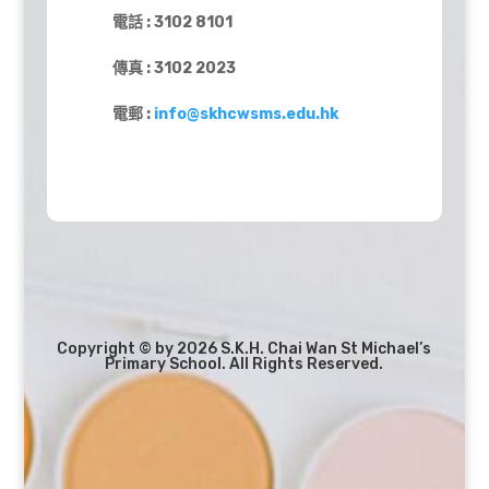
電話 : 3102 8101
傳真 : 3102 2023
電郵 :
info@skhcwsms.edu.hk
Copyright © by 2026 S.K.H. Chai Wan St Michael’s
Primary School. All Rights Reserved.